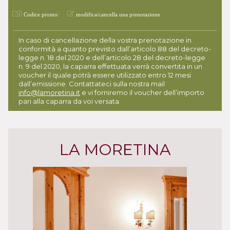
Codice promo:
modifica/cancella una prenotazione
In caso di cancellazione della vostra prenotazione in
conformità a quanto previsto dall’articolo 88 del decreto-
legge n. 18 del 2020 e dell’articolo 28 del decreto-legge
n. 9 del 2020, la caparra effettuata verrà convertita in un
voucher il quale potrà essere utilizzato entro 12 mesi
dall’emissione. Contattateci sulla nostra mail
info@lamoretina.it
e vi forniremo il voucher dell’importo
pari alla caparra da voi versata.
LA MORETINA