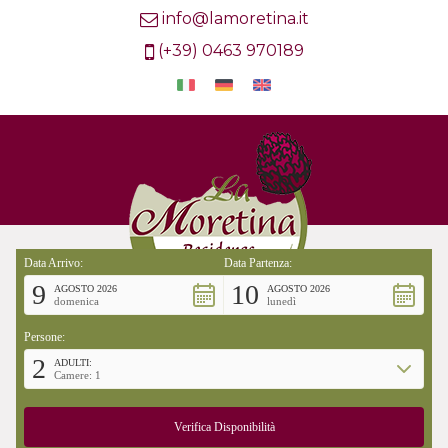
info@lamoretina.it
(+39) 0463 970189
Data Arrivo:
Data Partenza:
9
10
AGOSTO 2026
AGOSTO 2026
domenica
lunedì
Persone:
2
ADULTI:
Camere: 1