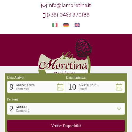
info@lamoretina.it
(+39) 0463 970189
Data Arrivo:
Data Partenza:
9
10
AGOSTO 2026
AGOSTO 2026
domenica
lunedì
Persone:
2
ADULTI:
Camere: 1