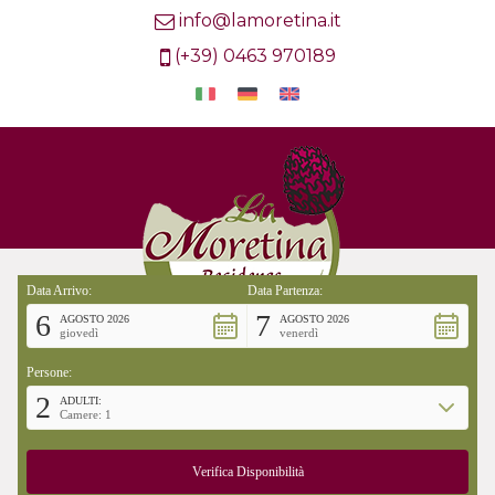
info@lamoretina.it
(+39) 0463 970189
Data Arrivo:
Data Partenza:
6
7
AGOSTO 2026
AGOSTO 2026
giovedì
venerdì
Persone:
2
ADULTI:
Camere: 1