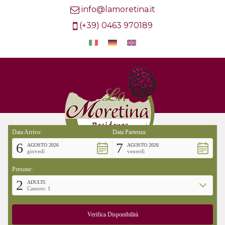
info@lamoretina.it
(+39) 0463 970189
Data Arrivo:
Data Partenza:
6
7
AGOSTO 2026
AGOSTO 2026
giovedì
venerdì
Persone:
2
ADULTI:
Camere: 1