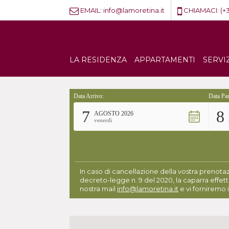
EMAIL:
info@lamoretina.it
CHIAMACI:
(+
LA RESIDENZA
APPARTAMENTI
SERVI
Data Arrivo:
Data Par
7
8
AGOSTO 2026
venerdì
In caso di cancellazione della vostra prenotaz
decreto-legge n. 9 del 2020, la caparra effett
nostra mail
info@lamoretina.it
e vi forniremo i