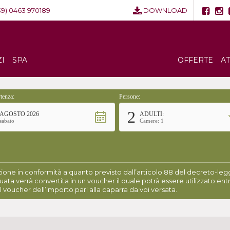
39) 0463 970189
DOWNLOAD
ZI
SPA
OFFERTE
A
tenza:
Persone:
2
AGOSTO 2026
ADULTI:
sabato
Camere: 1
ione in conformità a quanto previsto dall’articolo 88 del decreto-legge
uata verrà convertita in un voucher il quale potrà essere utilizzato entr
l voucher dell’importo pari alla caparra da voi versata.