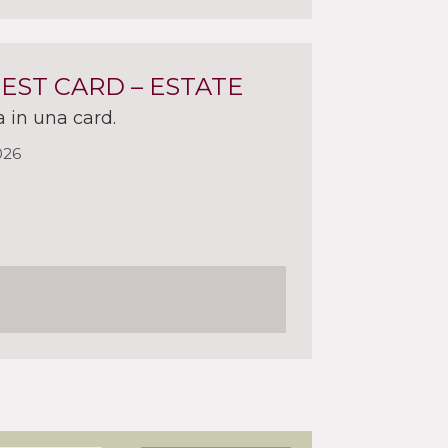
UEST CARD – ESTATE
a in una card.
026