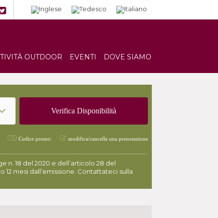
TTIVITÀ OUTDOOR
EVENTI
DOVE SIAMO
Codice promo:
modifica/cancella una prenotazione
 n. 18 del 2020 e dell’articolo 28 del
o 12 mesi dall’emissione. Contattateci sulla