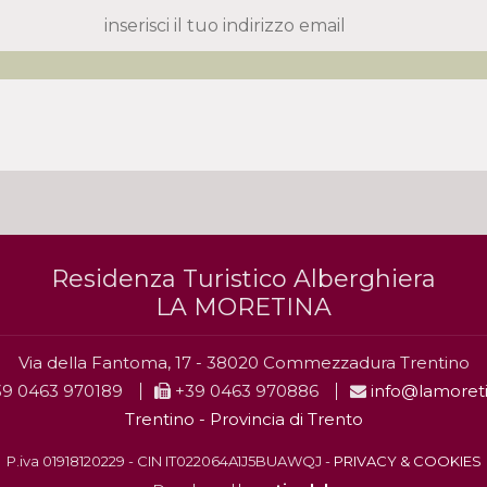
Residenza Turistico Alberghiera
LA MORETINA
Via della Fantoma, 17 - 38020 Commezzadura Trentino
9 0463 970189
+39 0463 970886
info@lamoreti
Trentino - Provincia di Trento
P.iva 01918120229 - CIN IT022064A1J5BUAWQJ -
PRIVACY & COOKIES