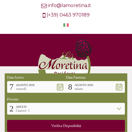
info@lamoretina.it
(+39) 0463 970189
Data Arrivo:
Data Partenza:
7
8
AGOSTO 2026
AGOSTO 2026
venerdì
sabato
Persone:
2
ADULTI:
Camere: 1