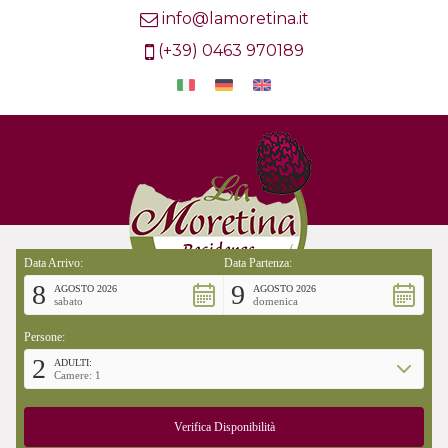
info@lamoretina.it
(+39) 0463 970189
Data Arrivo:
Data Partenza:
8
9
AGOSTO 2026
AGOSTO 2026
sabato
domenica
Persone:
2
ADULTI:
Camere: 1