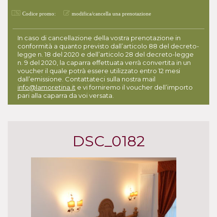
Codice promo:
modifica/cancella una prenotazione
In caso di cancellazione della vostra prenotazione in
conformità a quanto previsto dall’articolo 88 del decreto-
legge n. 18 del 2020 e dell’articolo 28 del decreto-legge
n. 9 del 2020, la caparra effettuata verrà convertita in un
voucher il quale potrà essere utilizzato entro 12 mesi
dall’emissione. Contattateci sulla nostra mail
info@lamoretina.it
e vi forniremo il voucher dell’importo
pari alla caparra da voi versata.
DSC_0182