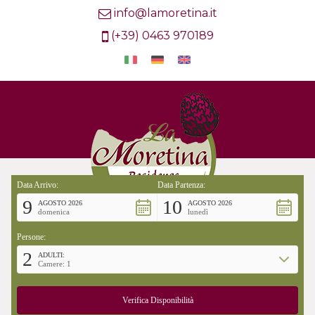
info@lamoretina.it
(+39) 0463 970189
Data Arrivo:
Data Partenza:
9
10
AGOSTO 2026
AGOSTO 2026
domenica
lunedì
Persone:
2
ADULTI:
Camere: 1