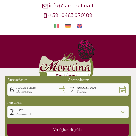
info@lamoretina.it
(+39) 0463 970189
Anreisedatum:
Abreisedatum:
6
7
AUGUST 2026
AUGUST 2026
Donnerstag
Freitag
Personen:
2
ERW.:
Zimmer: 1