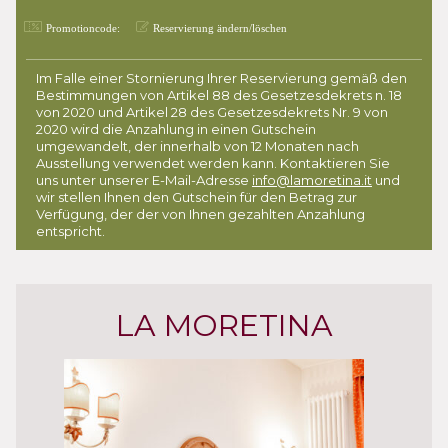
Promotioncode:
Reservierung ändern/löschen
Im Falle einer Stornierung Ihrer Reservierung gemäß den
Bestimmungen von Artikel 88 des Gesetzesdekrets n. 18
von 2020 und Artikel 28 des Gesetzesdekrets Nr. 9 von
2020 wird die Anzahlung in einen Gutschein
umgewandelt, der innerhalb von 12 Monaten nach
Ausstellung verwendet werden kann. Kontaktieren Sie
uns unter unserer E-Mail-Adresse
info@lamoretina.it
und
wir stellen Ihnen den Gutschein für den Betrag zur
Verfügung, der der von Ihnen gezahlten Anzahlung
entspricht.
LA MORETINA