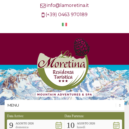
info@lamoretina.it
(+39) 0463 970189
Data Arrivo:
Data Partenza:
9
10
AGOSTO 2026
AGOSTO 2026
domenica
lunedì