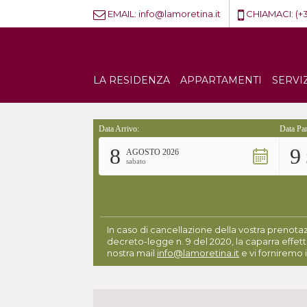
EMAIL:
info@lamoretina.it
CHIAMACI:
(+
LA RESIDENZA
APPARTAMENTI
SERVI
Data Arrivo:
Data Par
8
9
AGOSTO 2026
sabato
In caso di cancellazione della vostra prenotaz
decreto-legge n. 9 del 2020, la caparra effett
nostra mail
info@lamoretina.it
e vi forniremo i