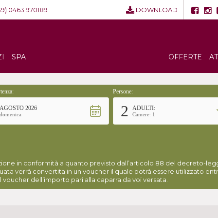
39) 0463 970189
DOWNLOAD
ZI
SPA
OFFERTE
A
tenza:
Persone:
2
AGOSTO 2026
ADULTI:
domenica
Camere: 1
ione in conformità a quanto previsto dall’articolo 88 del decreto-legge
uata verrà convertita in un voucher il quale potrà essere utilizzato entr
l voucher dell’importo pari alla caparra da voi versata.