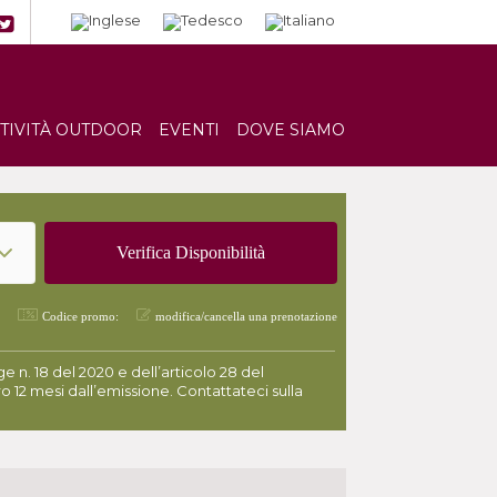
TTIVITÀ OUTDOOR
EVENTI
DOVE SIAMO
Codice promo:
modifica/cancella una prenotazione
 n. 18 del 2020 e dell’articolo 28 del
o 12 mesi dall’emissione. Contattateci sulla