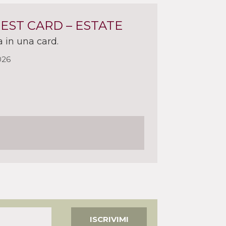
UEST CARD – ESTATE
a in una card.
026