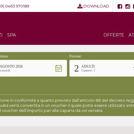
39) 0463 970189
DOWNLOAD
ZI
SPA
OFFERTE
A
tenza:
Persone:
2
AGOSTO 2026
ADULTI:
venerdì
Camere: 1
ione in conformità a quanto previsto dall’articolo 88 del decreto-legge
uata verrà convertita in un voucher il quale potrà essere utilizzato entr
l voucher dell’importo pari alla caparra da voi versata.