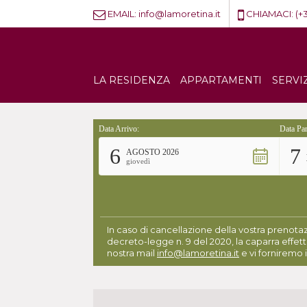
EMAIL:
info@lamoretina.it
CHIAMACI:
(+
LA RESIDENZA
APPARTAMENTI
SERVI
Data Arrivo:
Data Par
6
7
AGOSTO 2026
giovedì
In caso di cancellazione della vostra prenotaz
decreto-legge n. 9 del 2020, la caparra effett
nostra mail
info@lamoretina.it
e vi forniremo i