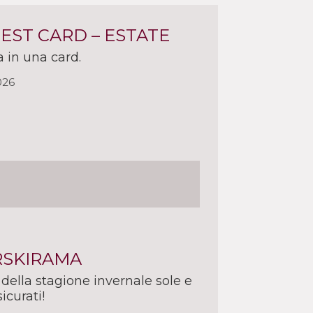
UEST CARD – ESTATE
a in una card.
026
RSKIRAMA
 della stagione invernale sole e
icurati!