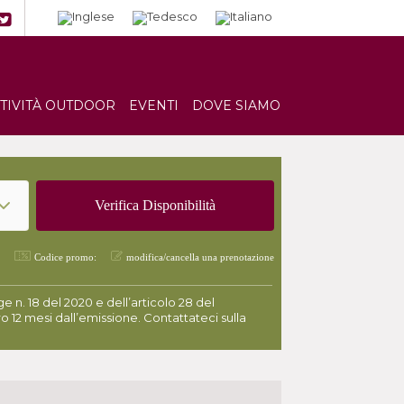
TTIVITÀ OUTDOOR
EVENTI
DOVE SIAMO
Codice promo:
modifica/cancella una prenotazione
 n. 18 del 2020 e dell’articolo 28 del
o 12 mesi dall’emissione. Contattateci sulla