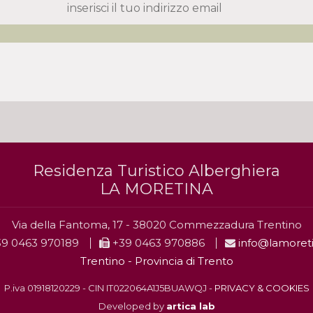
Residenza Turistico Alberghiera
LA MORETINA
Via della Fantoma, 17 - 38020 Commezzadura Trentino
9 0463 970189
+39 0463 970886
info@lamoreti
Trentino - Provincia di Trento
P.iva 01918120229 - CIN IT022064A1J5BUAWQJ -
PRIVACY & COOKIES
Developed by
artica lab