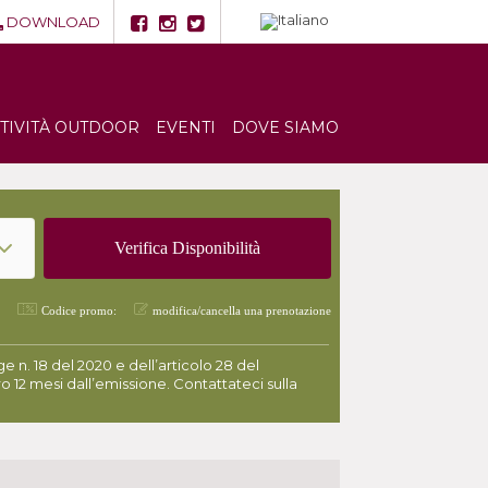
DOWNLOAD
TTIVITÀ OUTDOOR
EVENTI
DOVE SIAMO
Codice promo:
modifica/cancella una prenotazione
 n. 18 del 2020 e dell’articolo 28 del
o 12 mesi dall’emissione. Contattateci sulla