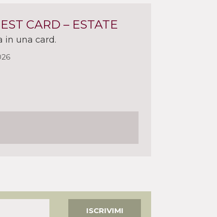
UEST CARD – ESTATE
a in una card.
026