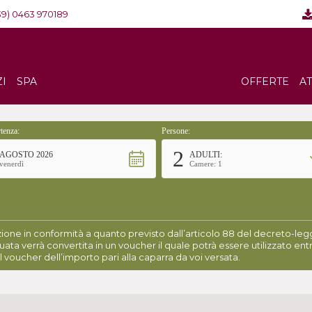
39) 0463 970189
ZI
SPA
OFFERTE
A
tenza:
Persone:
2
AGOSTO 2026
ADULTI:
venerdì
Camere: 1
ione in conformità a quanto previsto dall’articolo 88 del decreto-legge
uata verrà convertita in un voucher il quale potrà essere utilizzato entr
l voucher dell’importo pari alla caparra da voi versata.