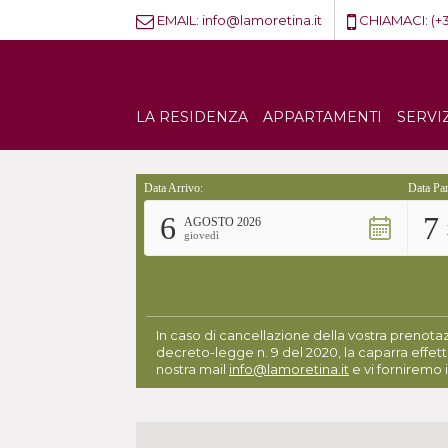
EMAIL:
info@lamoretina.it
CHIAMACI:
(+
LA RESIDENZA
APPARTAMENTI
SERVI
Data Arrivo:
Data Par
6
7
AGOSTO 2026
giovedì
In caso di cancellazione della vostra prenotaz
decreto-legge n. 9 del 2020, la caparra effett
nostra mail
info@lamoretina.it
e vi forniremo i