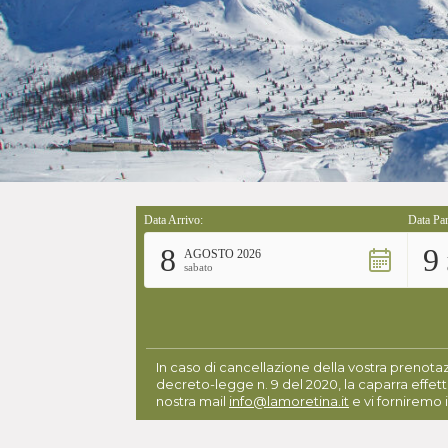
Data Arrivo:
Data Par
8
9
AGOSTO 2026
sabato
In caso di cancellazione della vostra prenotaz
decreto-legge n. 9 del 2020, la caparra effett
nostra mail
info@lamoretina.it
e vi forniremo i