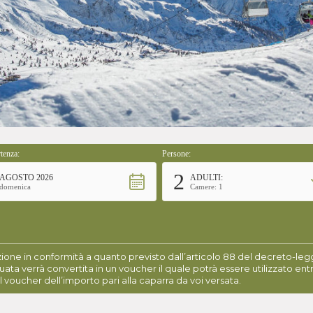
tenza:
Persone:
2
AGOSTO 2026
ADULTI:
domenica
Camere: 1
ione in conformità a quanto previsto dall’articolo 88 del decreto-legge
uata verrà convertita in un voucher il quale potrà essere utilizzato entr
l voucher dell’importo pari alla caparra da voi versata.