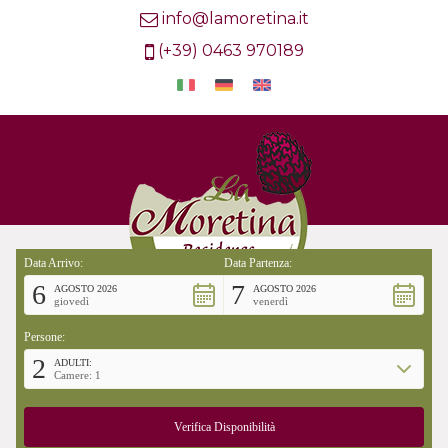
info@lamoretina.it
(+39) 0463 970189
Data Arrivo:
Data Partenza:
6
7
AGOSTO 2026
AGOSTO 2026
giovedì
venerdì
Persone:
2
ADULTI:
Camere: 1