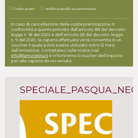
Codice promo:
modifica/cancella una prenotazione
In caso di cancellazione della vostra prenotazione in
conformità a quanto previsto dall’articolo 88 del decreto-
legge n. 18 del 2020 e dell’articolo 28 del decreto-legge
n. 9 del 2020, la caparra effettuata verrà convertita in un
voucher il quale potrà essere utilizzato entro 12 mesi
dall’emissione. Contattateci sulla nostra mail
info@lamoretina.it
e vi forniremo il voucher dell’importo
pari alla caparra da voi versata.
SPECIALE_PASQUA_NE