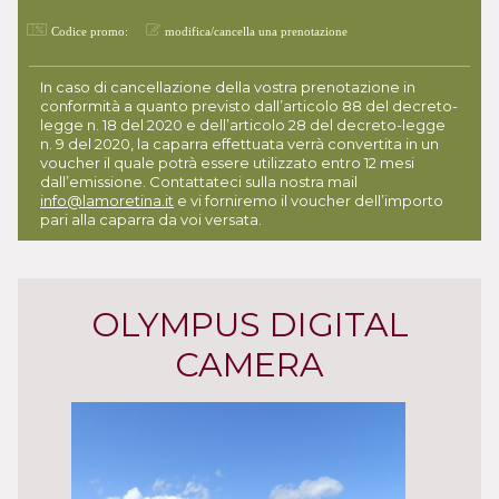
Codice promo:
modifica/cancella una prenotazione
In caso di cancellazione della vostra prenotazione in
conformità a quanto previsto dall’articolo 88 del decreto-
legge n. 18 del 2020 e dell’articolo 28 del decreto-legge
n. 9 del 2020, la caparra effettuata verrà convertita in un
voucher il quale potrà essere utilizzato entro 12 mesi
dall’emissione. Contattateci sulla nostra mail
info@lamoretina.it
e vi forniremo il voucher dell’importo
pari alla caparra da voi versata.
OLYMPUS DIGITAL
CAMERA