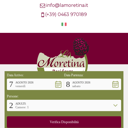
info@lamoretina.it
(+39) 0463 970189
Data Arrivo:
Data Partenza:
7
8
AGOSTO 2026
AGOSTO 2026
venerdì
sabato
Persone:
2
ADULTI:
Camere: 1