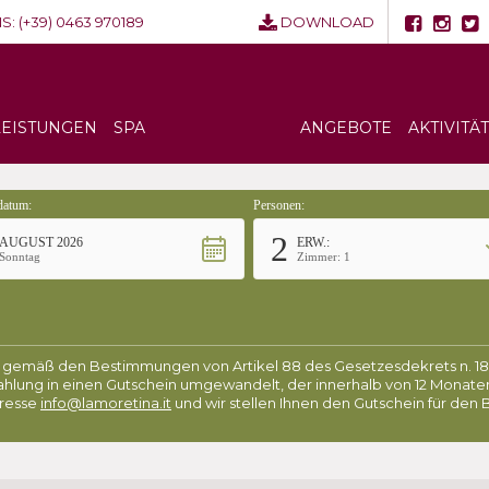
S:
(+39) 0463 970189
DOWNLOAD
LEISTUNGEN
SPA
ANGEBOTE
AKTIVITÄ
datum:
Personen:
2
AUGUST 2026
ERW.:
Sonntag
Zimmer: 1
ng gemäß den Bestimmungen von Artikel 88 des Gesetzesdekrets n. 18 
zahlung in einen Gutschein umgewandelt, der innerhalb von 12 Monat
dresse
info@lamoretina.it
und wir stellen Ihnen den Gutschein für den 