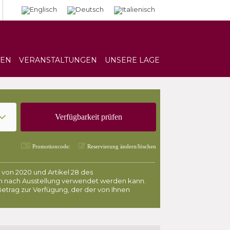
TEN
VERANSTALTUNGEN
UNSERE LAGE
Promotioncode:
Reservierung ändern/löschen
von 2020 und Artikel 28 des
en nach Ausstellung verwendet werden kann.
Betrag zur Verfügung, der der von Ihnen