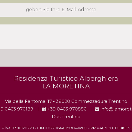
Residenza Turistico Alberghiera
LA MORETINA
Via della Fantoma, 17 - 38020 Commezzadura Trentino
9 0463 970189
+39 0463 970886
info@lamoreti
Das Trentino
P.iva 01918120229 - CIN IT022064A1J5BUAWQJ -
PRIVACY & COOKIES