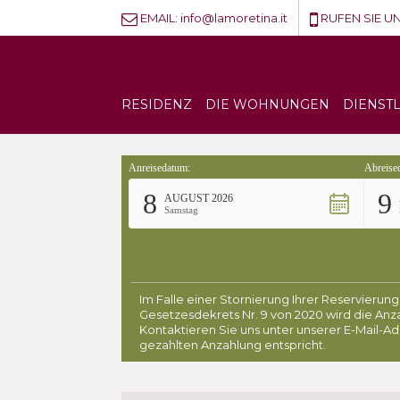
EMAIL:
info@lamoretina.it
RUFEN SIE UN
RESIDENZ
DIE WOHNUNGEN
DIENST
Anreisedatum:
Abreise
8
9
AUGUST 2026
Samstag
Im Falle einer Stornierung Ihrer Reservieru
Gesetzesdekrets Nr. 9 von 2020 wird die An
Kontaktieren Sie uns unter unserer E-Mail-A
gezahlten Anzahlung entspricht.