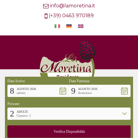
info@lamoretina.it
(+39) 0463 970189
Data Arrivo:
Data Partenza:
8
9
AGOSTO 2026
AGOSTO 2026
sabato
domenica
Persone:
2
ADULTI:
Camere: 1