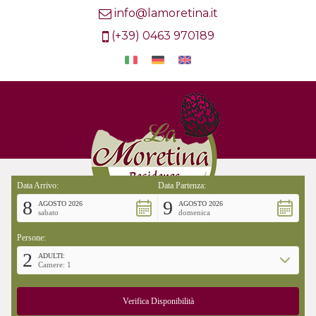
info@lamoretina.it
(+39) 0463 970189
Data Arrivo:
Data Partenza:
8
9
AGOSTO 2026
AGOSTO 2026
sabato
domenica
Persone:
2
ADULTI:
Camere: 1