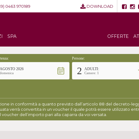
39) 0463 970189
DOWNLOAD
ZI
SPA
OFFERTE
A
tenza:
Persone:
2
AGOSTO 2026
ADULTI:
domenica
Camere: 1
ione in conformità a quanto previsto dall’articolo 88 del decreto-legge
uata verrà convertita in un voucher il quale potrà essere utilizzato entr
l voucher dell’importo pari alla caparra da voi versata.