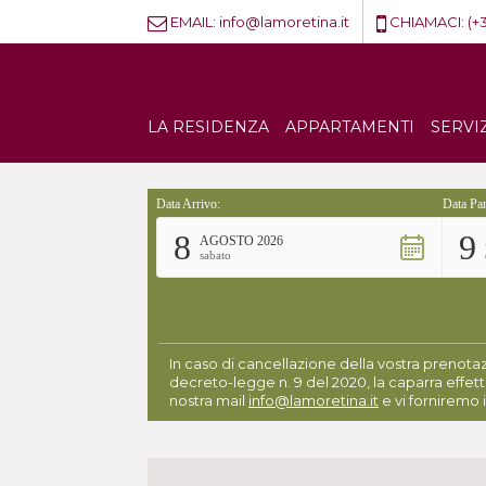
EMAIL:
info@lamoretina.it
CHIAMACI:
(+
LA RESIDENZA
APPARTAMENTI
SERVI
Data Arrivo:
Data Par
8
9
AGOSTO 2026
sabato
In caso di cancellazione della vostra prenotaz
decreto-legge n. 9 del 2020, la caparra effett
nostra mail
info@lamoretina.it
e vi forniremo i