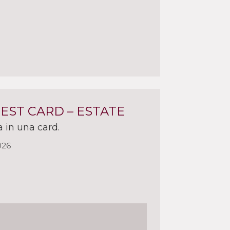
UEST CARD – ESTATE
a in una card.
026