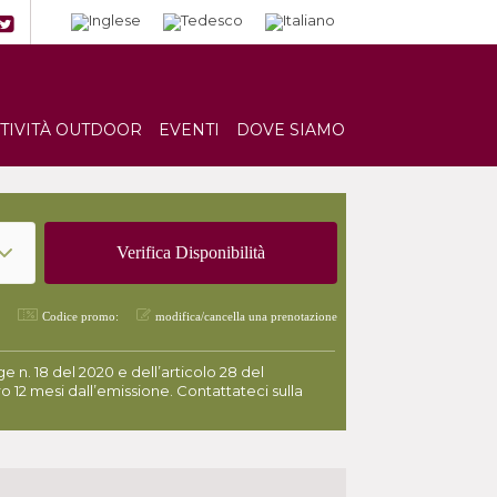
TTIVITÀ OUTDOOR
EVENTI
DOVE SIAMO
Codice promo:
modifica/cancella una prenotazione
 n. 18 del 2020 e dell’articolo 28 del
o 12 mesi dall’emissione. Contattateci sulla